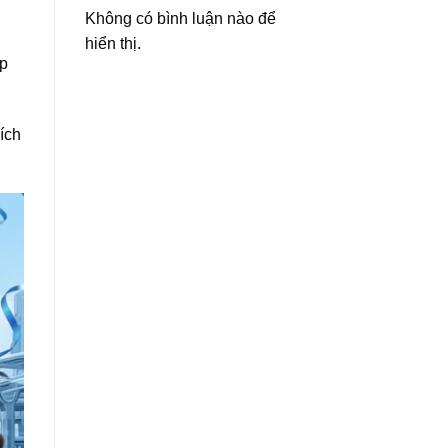
Không có bình luận nào để
hiển thị.
ợp
ích