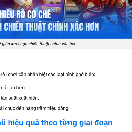
ế giúp lựa chọn chiến thuật chính xác hơn
ời chơi cần phân biệt các loại hình phổ biến:
t nổ cao hơn.
tần suất xuất hiện.
 vài chục đến hàng trăm triệu đồng.
ũ hiệu quả theo từng giai đoạn