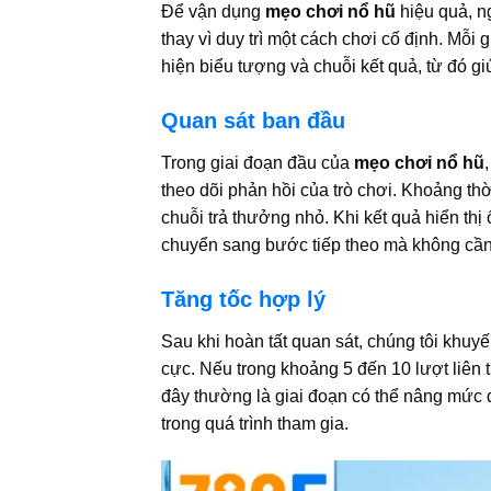
Để vận dụng
mẹo chơi nổ hũ
hiệu quả, ng
thay vì duy trì một cách chơi cố định. Mỗi 
hiện biểu tượng và chuỗi kết quả, từ đó g
Quan sát ban đầu
Trong giai đoạn đầu của
mẹo chơi nổ hũ
theo dõi phản hồi của trò chơi. Khoảng thờ
chuỗi trả thưởng nhỏ. Khi kết quả hiển thị
chuyển sang bước tiếp theo mà không cần 
Tăng tốc hợp lý
Sau khi hoàn tất quan sát, chúng tôi khuy
cực. Nếu trong khoảng 5 đến 10 lượt liên 
đây thường là giai đoạn có thể nâng mức 
trong quá trình tham gia.