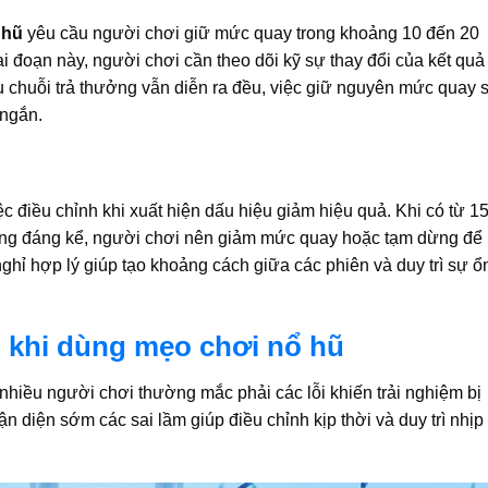
 hũ
yêu cầu người chơi giữ mức quay trong khoảng 10 đến 20
iai đoạn này, người chơi cần theo dõi kỹ sự thay đổi của kết quả
u chuỗi trả thưởng vẫn diễn ra đều, việc giữ nguyên mức quay 
 ngắn.
ệc điều chỉnh khi xuất hiện dấu hiệu giảm hiệu quả. Khi có từ 1
ưởng đáng kể, người chơi nên giảm mức quay hoặc tạm dừng để
nghỉ hợp lý giúp tạo khoảng cách giữa các phiên và duy trì sự ổ
h khi dùng mẹo chơi nổ hũ
 nhiều người chơi thường mắc phải các lỗi khiến trải nghiệm bị
ận diện sớm các sai lầm giúp điều chỉnh kịp thời và duy trì nhịp