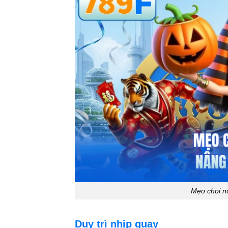
Mẹo chơi nổ
Duy trì nhịp quay