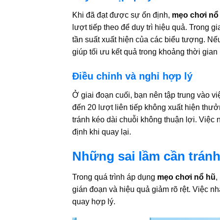
Khi đã đạt được sự ổn định,
mẹo chơi nổ
lượt tiếp theo để duy trì hiệu quả. Trong g
tần suất xuất hiện của các biểu tượng. Nế
giúp tối ưu kết quả trong khoảng thời gian
Điều chỉnh và nghỉ hợp lý
Ở giai đoạn cuối, bạn nên tập trung vào vi
đến 20 lượt liên tiếp không xuất hiện th
tránh kéo dài chuỗi không thuận lợi. Việc 
định khi quay lại.
Những sai lầm cần trán
Trong quá trình áp dụng
mẹo chơi nổ hũ
,
gián đoạn và hiệu quả giảm rõ rệt. Việc nh
quay hợp lý.