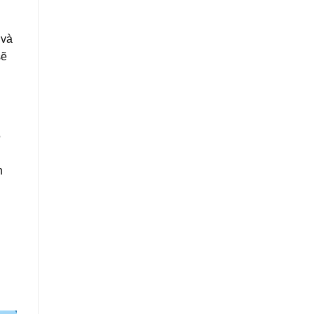
 và
sẽ
5
n