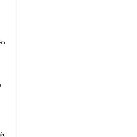
kém
g
mức