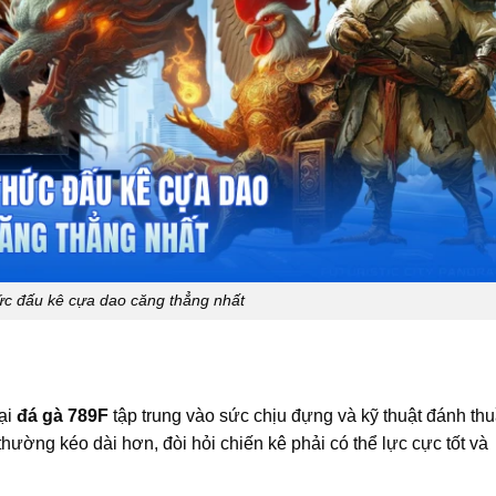
ức đấu kê cựa dao căng thẳng nhất
tại
đá gà 789F
tập trung vào sức chịu đựng và kỹ thuật đánh th
hường kéo dài hơn, đòi hỏi chiến kê phải có thể lực cực tốt và