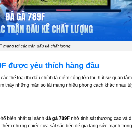
 mang tới các trận đấu kê chất lượng
9F được yêu thích hàng đầu
 các thể loại thi đấu chính là điểm cộng lớn thu hút sự quan tâm
tìm thấy những màn so tài mang nhiều phong cách khác nhau tù
phổ biến nhất tại sảnh
đá gà 789F
nhờ tính sát thương cao và d
ị thêm những chiếc cựa sắt sắc bén để gia tăng sức mạnh trong