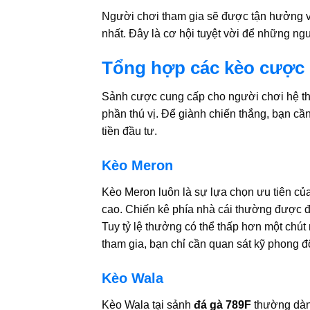
Người chơi tham gia sẽ được tận hưởng v
nhất. Đây là cơ hội tuyệt vời để những ng
Tổng hợp các kèo cược 
Sảnh cược cung cấp cho người chơi hệ t
phần thú vị. Để giành chiến thắng, bạn cầ
tiền đầu tư.
Kèo Meron
Kèo Meron luôn là sự lựa chọn ưu tiên của
cao. Chiến kê phía nhà cái thường được đá
Tuy tỷ lệ thưởng có thể thấp hơn một chút
tham gia, bạn chỉ cần quan sát kỹ phong độ
Kèo Wala
Kèo Wala tại sảnh
đá gà 789F
thường dàn