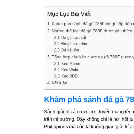
Mục Lục Bài Viết
Khám phá sảnh đá gà 789F có gì hấp dẫn 
Những thể loại đá gà 789F được yêu thích
Đá gà cựa sắt
Đá gà cựa dao
Đá gà đòn
Tổng hợp các kèo cược đá gà 789F được y
Kèo Meron
Kèo Wala
Kèo BDD
Kết luận
Khám phá sảnh đá gà 78
Sảnh giải trí cá cược trực tuyến mang tên
trên thị trường. Đây không chỉ là nơi hội
Philippines mà còn là không gian giải trí a