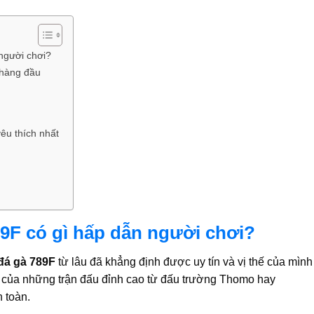
người chơi?
 hàng đầu
êu thích nhất
9F có gì hấp dẫn người chơi?
đá gà 789F
từ lâu đã khẳng định được uy tín và vị thế của mình
 tụ của những trận đấu đỉnh cao từ đấu trường Thomo hay
n toàn.