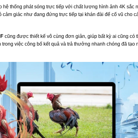
hệ thống phát sóng trực tiếp với chất lượng hình ảnh 4K sắc n
 cảm giác như đang đứng trực tiếp tại khán đài để cổ vũ cho c
9F
cũng được thiết kế vô cùng đơn giản, giúp bất kỳ ai cũng có 
h trong việc công bố kết quả và trả thưởng nhanh chóng đã tạo 