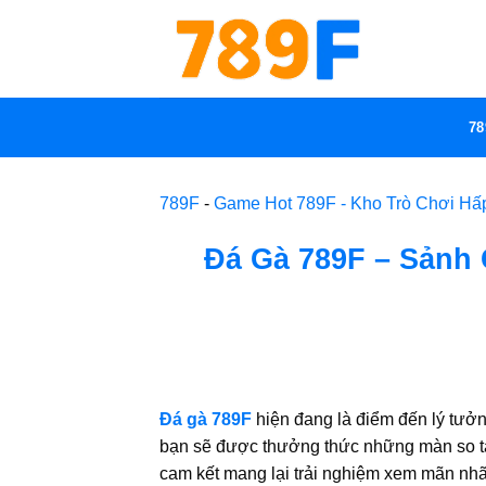
Bỏ
qua
nội
dung
78
789F
-
Game Hot 789F - Kho Trò Chơi Hấ
Đá Gà 789F – Sảnh 
Đá gà 789F
hiện đang là điểm đến lý tưởn
bạn sẽ được thưởng thức những màn so tà
cam kết mang lại trải nghiệm xem mãn nh