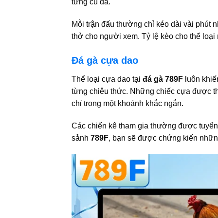
từng cú đá.
Mỗi trận đấu thường chỉ kéo dài vài phú
thở cho người xem. Tỷ lệ kèo cho thể loại
Đá gà cựa dao
Thể loại cựa dao tại
đá gà 789F
luôn khiến
từng chiêu thức. Những chiếc cựa được th
chỉ trong một khoảnh khắc ngắn.
Các chiến kê tham gia thường được tuyển 
sảnh
789F
, bạn sẽ được chứng kiến những