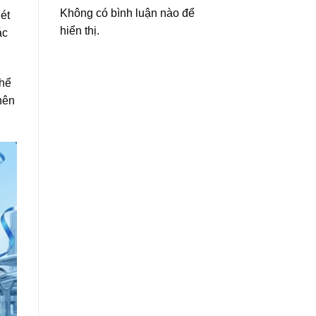
Không có bình luận nào để
ét
hiển thị.
ác
thể
nên