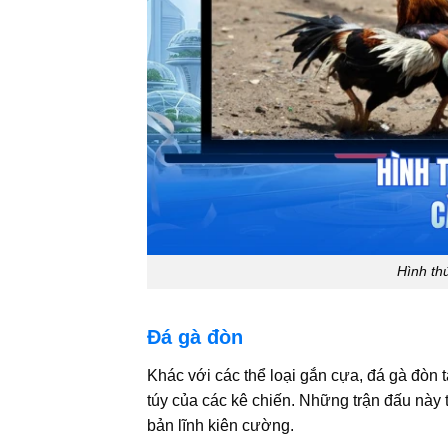
Hình th
Đá gà đòn
Khác với các thể loại gắn cựa, đá gà đòn 
túy của các kê chiến. Những trận đấu này t
bản lĩnh kiên cường.