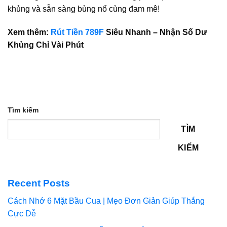
khủng và sẵn sàng bùng nổ cùng đam mê!
Xem thêm:
Rút Tiền 789F
Siêu Nhanh – Nhận Số Dư
Khủng Chỉ Vài Phút
Tìm kiếm
TÌM
KIẾM
Recent Posts
Cách Nhớ 6 Mặt Bầu Cua | Mẹo Đơn Giản Giúp Thắng
Cực Dễ