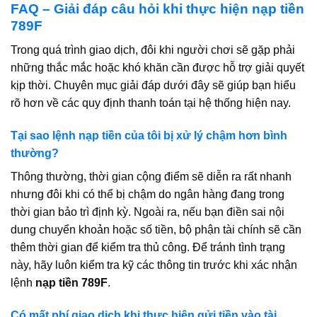
FAQ – Giải đáp câu hỏi khi thực hiện nạp tiền
789F
Trong quá trình giao dịch, đôi khi người chơi sẽ gặp phải
những thắc mắc hoặc khó khăn cần được hỗ trợ giải quyết
kịp thời. Chuyên mục giải đáp dưới đây sẽ giúp bạn hiểu
rõ hơn về các quy định thanh toán tại hệ thống hiện nay.
Tại sao lệnh nạp tiền của tôi bị xử lý chậm hơn bình
thường?
Thông thường, thời gian cộng điểm sẽ diễn ra rất nhanh
nhưng đôi khi có thể bị chậm do ngân hàng đang trong
thời gian bảo trì định kỳ. Ngoài ra, nếu bạn điền sai nội
dung chuyển khoản hoặc số tiền, bộ phận tài chính sẽ cần
thêm thời gian để kiểm tra thủ công. Để tránh tình trạng
này, hãy luôn kiểm tra kỹ các thông tin trước khi xác nhận
lệnh
nạp tiền 789F
.
Có mất phí giao dịch khi thực hiện gửi tiền vào tài