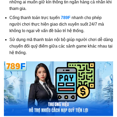
những ai muốn giữ kín thông tin ngân hàng cá nhân khi
tham gia.
Cổng thanh toán trực tuyến
789F
nhanh cho phép
người chơi thực hiện giao dịch xuyên suốt 24/7 mà
không lo ngại về vấn đề bảo trì hệ thống.
Sử dụng mã thanh toán nội bộ giúp người chơi dễ dàng
chuyển đổi quỹ điểm giữa các sảnh game khác nhau tại
hệ thống.